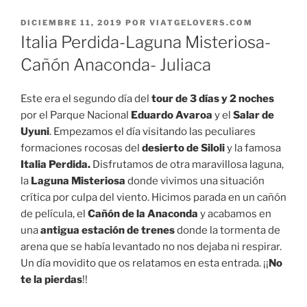
PUBLICADO
DICIEMBRE 11, 2019
POR
VIATGELOVERS.COM
EL
Italia Perdida-Laguna Misteriosa-
Cañón Anaconda- Juliaca
Este era el segundo día del
tour de 3 días y 2 noches
por el Parque Nacional
Eduardo Avaroa
y el
Salar de
Uyuni
. Empezamos el día visitando
las peculiares
formaciones rocosas del
desierto de Siloli
y la famosa
Italia Perdida.
Disfrutamos de otra maravillosa laguna,
la
Laguna Misteriosa
donde vivimos una situación
crítica por culpa del viento. Hicimos parada en un cañón
de película, el
Cañón de la Anaconda
y acabamos en
una
antigua estación de trenes
donde la tormenta de
arena que se había levantado no nos dejaba ni respirar.
Un día movidito que os relatamos en esta entrada. ¡¡
No
te la pierdas
!!