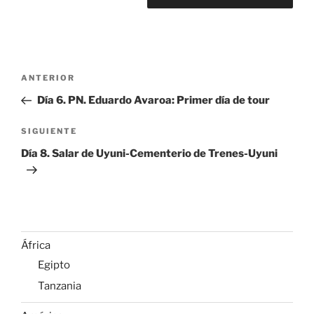
Navegación
Entrada
ANTERIOR
de
anterior:
Día 6. PN. Eduardo Avaroa: Primer día de tour
entradas
Siguiente
SIGUIENTE
entrada
Día 8. Salar de Uyuni-Cementerio de Trenes-Uyuni
África
Egipto
Tanzania