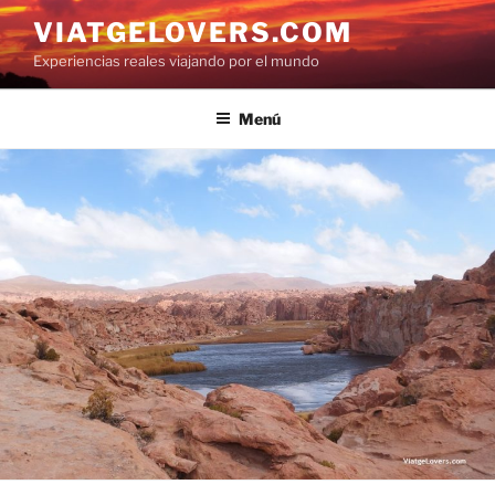
Saltar
VIATGELOVERS.COM
al
Experiencias reales viajando por el mundo
contenido
Menú