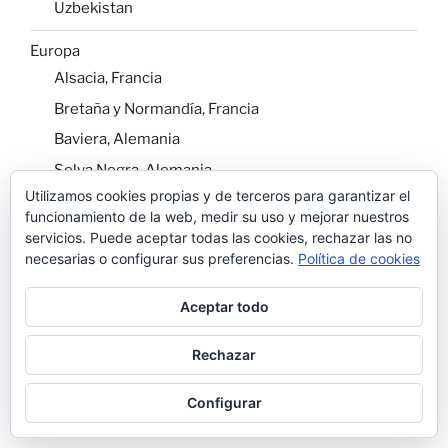
Uzbekistan
Europa
Alsacia, Francia
Bretaña y Normandía, Francia
Baviera, Alemania
Selva Negra, Alemania
Utilizamos cookies propias y de terceros para garantizar el
Bélgica
funcionamiento de la web, medir su uso y mejorar nuestros
Budapest
servicios. Puede aceptar todas las cookies, rechazar las no
necesarias o configurar sus preferencias.
Política de cookies
Hungría
Naxos y Paros: Islas Griegas
Aceptar todo
Oslo
Serbia
Rechazar
Suiza
Configurar
Viena