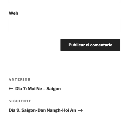
Web
Navegación
Entrada
ANTERIOR
de
anterior:
Día 7: Mui Ne – Saigon
entradas
Siguiente
SIGUIENTE
entrada
Día 9. Saigon-Dan Nangh-Hoi An