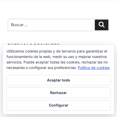
Buscar
Buscar
por:
ENTRADAS RECIENTES
Utilizamos cookies propias y de terceros para garantizar el
funcionamiento de la web, medir su uso y mejorar nuestros
Aktau: que ver y hacer en Aktau (Kazajistán)
servicios. Puede aceptar todas las cookies, rechazar las no
necesarias o configurar sus preferencias.
Política de cookies
Mangystau: guía completa para viajar, ruta y consejos
Kazajistán: guía para viajar con itinerario día a día
Aceptar todo
Muang Ngoy: que ver y hacer en esta joya escondida de
Rechazar
Laos
Configurar
Qué ver y hacer en Nong Khiaw, una joya remota del
norte de Laos