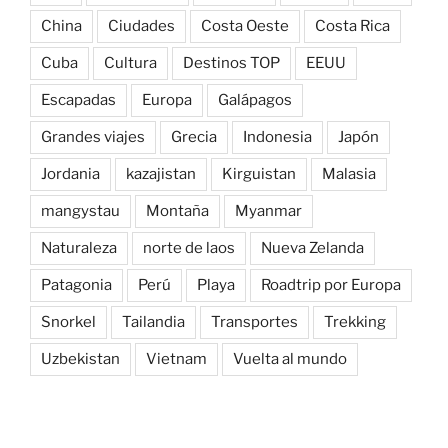
China
Ciudades
Costa Oeste
Costa Rica
Cuba
Cultura
Destinos TOP
EEUU
Escapadas
Europa
Galápagos
Grandes viajes
Grecia
Indonesia
Japón
Jordania
kazajistan
Kirguistan
Malasia
mangystau
Montaña
Myanmar
Naturaleza
norte de laos
Nueva Zelanda
Patagonia
Perú
Playa
Roadtrip por Europa
Snorkel
Tailandia
Transportes
Trekking
Uzbekistan
Vietnam
Vuelta al mundo