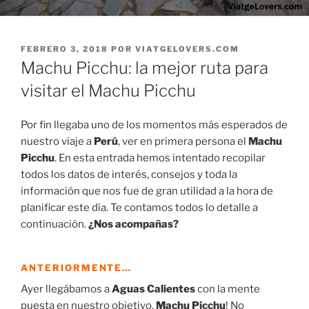
PUBLICADO
FEBRERO 3, 2018
POR
VIATGELOVERS.COM
EL
Machu Picchu: la mejor ruta para
visitar el Machu Picchu
Por fin llegaba uno de los momentos más esperados de
nuestro viaje a
Perú
, ver en primera persona el
Machu
Picchu
. En esta entrada hemos intentado recopilar
todos los datos de interés, consejos y toda la
información que nos fue de gran utilidad a la hora de
planificar este día. Te contamos todos lo detalle a
continuación.
¿Nos acompañas?
ANTERIORMENTE…
Ayer llegábamos a
Aguas Ca
lientes
con la mente
puesta en nuestro objetivo,
Machu Picchu
! No