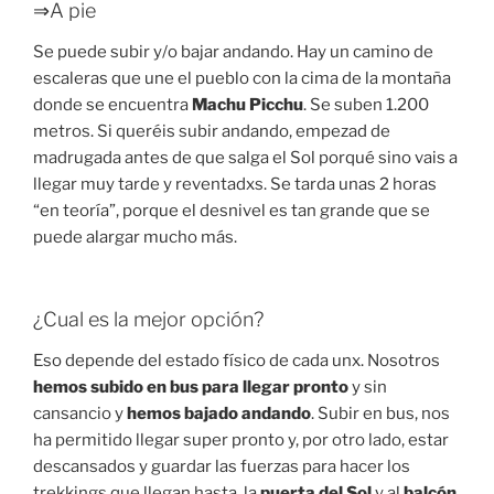
⇒A pie
Se puede subir y/o bajar andando. Hay un camino de
escaleras que une el pueblo con la cima de la montaña
donde se encuentra
Machu Picchu
. Se suben 1.200
metros. Si queréis subir andando, empezad de
madrugada antes de que salga el Sol porqué sino vais a
llegar muy tarde y reventadxs. Se tarda unas 2 horas
“en teoría”, porque el desnivel es tan grande que se
puede alargar mucho más.
¿Cual es la mejor opción?
Eso depende del estado físico de cada unx. Nosotros
hemos subido en bus para llegar pronto
y sin
cansancio y
hemos bajado
andando
. Subir en bus, nos
ha permitido llegar super pronto y, por otro lado, estar
descansados y guardar las fuerzas para hacer los
trekkings que llegan hasta la
puerta del Sol
y al
balcón