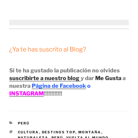
¿Ya te has suscrito al Blog?
Si te ha gustado la publicación no olvides
suscribirte a nuestro blog
y dar
Me Gusta
a
nuestra
Página de Facebook
o
INSTAGRAM
!!!!!!!!!!!!
CATEGORÍAS
PERÚ
ETIQUETAS
CULTURA
,
DESTINOS TOP
,
MONTAÑA
,
NATURALEZA
,
PERÚ
,
VUELTA AL MUNDO