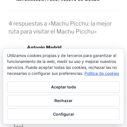
4 respuestas a «Machu Picchu: la mejor
ruta para visitar el Machu Picchu»
Antonio Madrid
Utilizamos cookies propias y de terceros para garantizar el
FEBRERO 4, 2018 A LAS 10:17 AM
funcionamiento de la web, medir su uso y mejorar nuestros
¿Cuantos dias antes teneis que pedir o reservar
servicios. Puede aceptar todas las cookies, rechazar las no
para entrar al Machu picchu y comprarlas
necesarias o configurar sus preferencias.
Política de cookies
entradas (de 129$)?
Antonio Madrid.
Aceptar todo
Responder
Rechazar
Configurar
admin