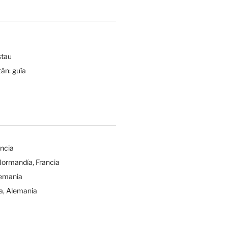
tau
tán: guía
ancia
Normandía, Francia
lemania
a, Alemania