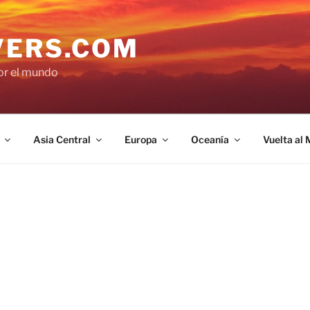
VERS.COM
por el mundo
Asia Central
Europa
Oceanía
Vuelta al