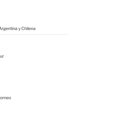
rgentina y Chilena
ur
Borneo