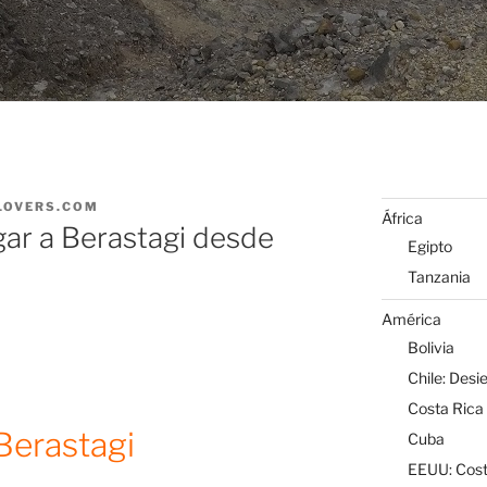
LOVERS.COM
África
ar a Berastagi desde
Egipto
Tanzania
América
Bolivia
Chile: Desi
Costa Rica
Berastagi
Cuba
EEUU: Cost