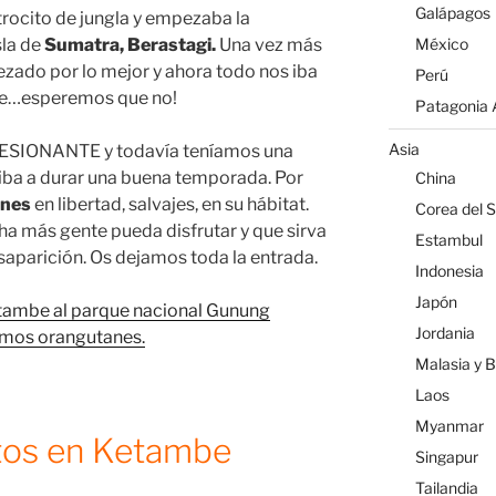
Galápagos
rocito de jungla y empezaba la
México
sla de
Sumatra, Berastagi.
Una vez más
ado por lo mejor y ahora todo nos iba
Perú
te…esperemos que no!
Patagonia A
Asia
PRESIONANTE y todavía teníamos una
ba a durar una buena temporada. Por
China
nes
en libertad, salvajes, en su hábitat.
Corea del S
 más gente pueda disfrutar y que sirva
Estambul
esaparición. Os dejamos toda la entrada.
Indonesia
Japón
etambe al parque nacional Gunung
Jordania
timos orangutanes.
Malasia y 
Laos
Myanmar
os en Ketambe
Singapur
Tailandia