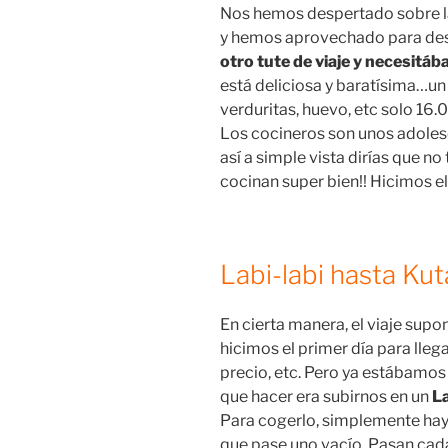
Nos hemos despertado sobre l
y hemos aprovechado para des
otro tute de viaje y necesitá
está deliciosa y baratísima…un
verduritas, huevo, etc solo 16.0
Los cocineros son unos adolesc
así a simple vista dirías que n
cocinan super bien!! Hicimos e
Labi-labi hasta Ku
En cierta manera, el viaje sup
hicimos el primer día para lleg
precio, etc. Pero ya estábamo
que hacer era subirnos en un
La
Para cogerlo, simplemente hay 
que pase uno vacío. Pasan cad