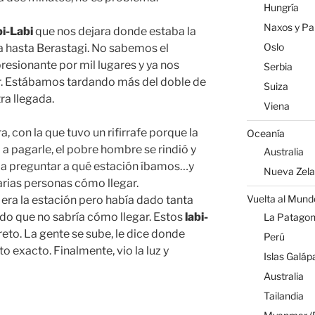
Hungría
Naxos y Par
i-Labi
que nos dejara donde estaba la
Oslo
 hasta Berastagi. No sabemos el
resionante por mil lugares y ya nos
Serbia
 Estábamos tardando más del doble de
Suiza
ra llegada.
Viena
, con la que tuvo un rifirrafe porque la
Oceanía
a pagarle, el pobre hombre se rindió y
Australia
ó a preguntar a qué estación íbamos…y
Nueva Zel
rias personas cómo llegar.
Vuelta al Mund
 era la estación pero había dado tanta
ndo que no sabría cómo llegar. Estos
labi-
La Patagoni
eto. La gente se sube, le dice donde
Perú
nto exacto. Finalmente, vio la luz y
Islas Galáp
Australia
Tailandia