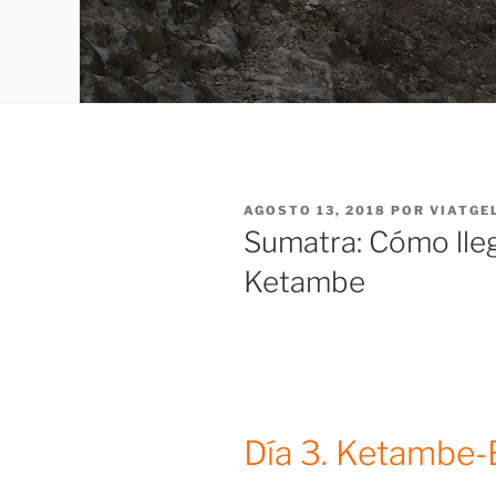
PUBLICADO
AGOSTO 13, 2018
POR
VIATGE
EL
Sumatra: Cómo lleg
Ketambe
Día 3. Ketambe-