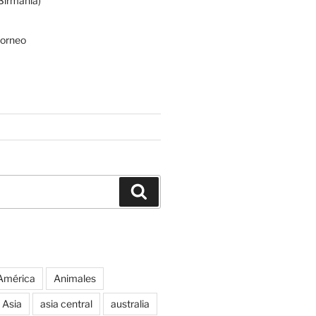
irmania)
Borneo
Buscar
América
Animales
Asia
asia central
australia