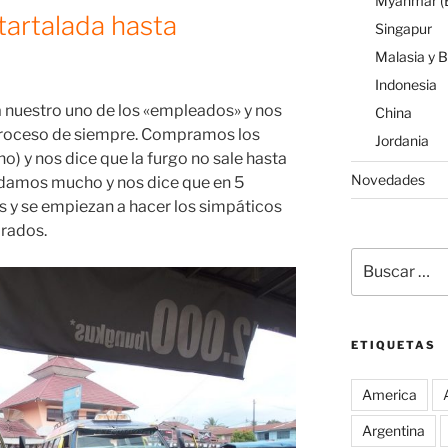
Myanmar (B
artalada hasta
Singapur
Malasia y 
Indonesia
a nuestro uno de los «empleados» y nos
China
proceso de siempre. Compramos los
Jordania
o) y nos dice que la furgo no sale hasta
Novedades
adamos mucho y nos dice que en 5
 y se empiezan a hacer los simpáticos
rados.
Buscar
por:
ETIQUETAS
America
Argentina