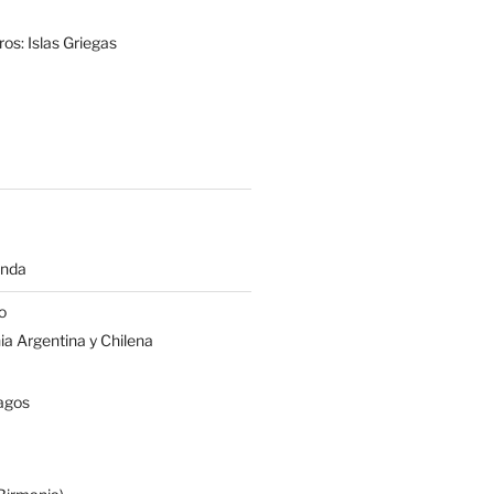
os: Islas Griegas
anda
o
a Argentina y Chilena
agos