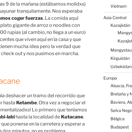
as 9 de la mañana (estábamos molidxs)
Vietnam
ayunar tranquilamente. Nos esperaba
Asia Central
bamos coger fuerzas
. La comida aquí
 plato gigante de arroz o noodles con
Kazajistán
00 rupias (al cambio, no llega a un euro)
Mangys
entes que viven aquí en la casa y que
Kazajis
o tienen mucha idea pero la verdad que
Mangystau
l check out y nos pusimos en marcha.
Kirguistán
Uzbekistan
Europa
tacane
Alsacia, Fr
Bretaña y 
onía deshacer un tramo del recorrido que
Baviera, A
ar hasta
Ketambe
. Otra vez a negociar el
s mentalizadxs! Lo primero que teníamos
Selva Negr
bi-labi
hasta la localidad de
Kutacane
.
Bélgica
que ponerse en la carretera y esperar a
Budapest
a dos minutos, no es problema.