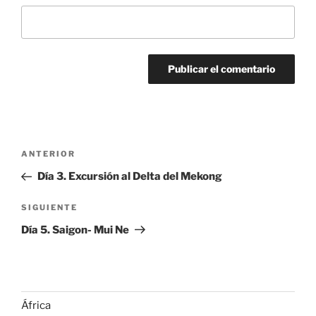
Navegación
Entrada
ANTERIOR
de
anterior:
Día 3. Excursión al Delta del Mekong
entradas
Siguiente
SIGUIENTE
entrada
Día 5. Saigon- Mui Ne
África