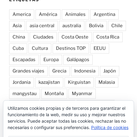
America
América
Animales
Argentina
Asia
asia central
australia
Bolivia
Chile
China
Ciudades
Costa Oeste
Costa Rica
Cuba
Cultura
Destinos TOP
EEUU
Escapadas
Europa
Galápagos
Grandes viajes
Grecia
Indonesia
Japón
Jordania
kazajistan
Kirguistan
Malasia
mangystau
Montaña
Myanmar
Naturaleza
norte de laos
Nueva Zelanda
Utilizamos cookies propias y de terceros para garantizar el
funcionamiento de la web, medir su uso y mejorar nuestros
Patagonia
Perú
Playa
Roadtrip por Europa
servicios. Puede aceptar todas las cookies, rechazar las no
necesarias o configurar sus preferencias.
Política de cookies
Snorkel
Tailandia
Transportes
Trekking