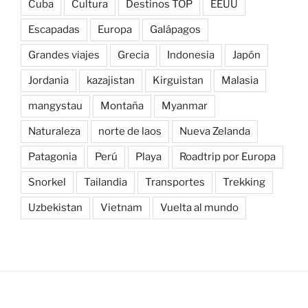
Cuba
Cultura
Destinos TOP
EEUU
Escapadas
Europa
Galápagos
Grandes viajes
Grecia
Indonesia
Japón
Jordania
kazajistan
Kirguistan
Malasia
mangystau
Montaña
Myanmar
Naturaleza
norte de laos
Nueva Zelanda
Patagonia
Perú
Playa
Roadtrip por Europa
Snorkel
Tailandia
Transportes
Trekking
Uzbekistan
Vietnam
Vuelta al mundo