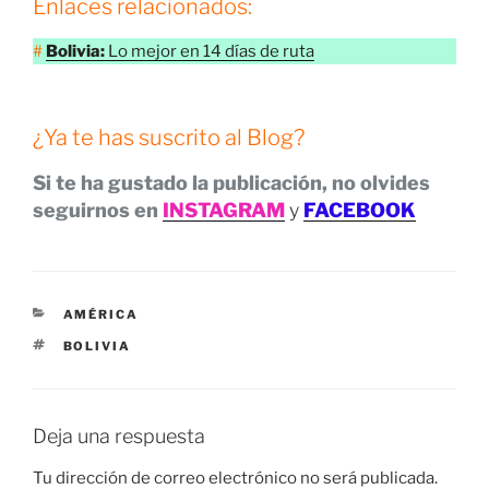
Enlaces relacionados:
#
Bolivia:
Lo mejor en 14 días de ruta
¿Ya te has suscrito al Blog?
Si te ha gustado la publicación, no olvides
seguirnos en
INSTAGRAM
y
FACEBOOK
CATEGORÍAS
AMÉRICA
ETIQUETAS
BOLIVIA
Deja una respuesta
Tu dirección de correo electrónico no será publicada.