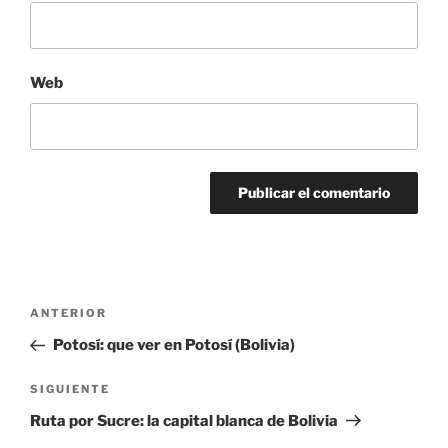
Web
Navegación
Entrada
ANTERIOR
de
anterior:
Potosí: que ver en Potosí (Bolivia)
entradas
Siguiente
SIGUIENTE
entrada
Ruta por Sucre: la capital blanca de Bolivia