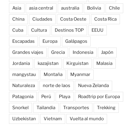
Asia
asia central
australia
Bolivia
Chile
China
Ciudades
Costa Oeste
Costa Rica
Cuba
Cultura
Destinos TOP
EEUU
Escapadas
Europa
Galápagos
Grandes viajes
Grecia
Indonesia
Japón
Jordania
kazajistan
Kirguistan
Malasia
mangystau
Montaña
Myanmar
Naturaleza
norte de laos
Nueva Zelanda
Patagonia
Perú
Playa
Roadtrip por Europa
Snorkel
Tailandia
Transportes
Trekking
Uzbekistan
Vietnam
Vuelta al mundo