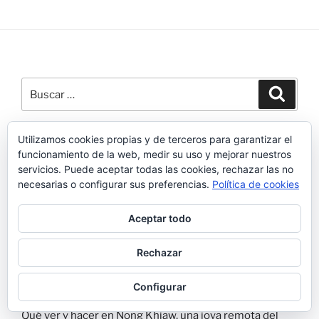
Buscar
Buscar
por:
Utilizamos cookies propias y de terceros para garantizar el
ENTRADAS RECIENTES
funcionamiento de la web, medir su uso y mejorar nuestros
servicios. Puede aceptar todas las cookies, rechazar las no
necesarias o configurar sus preferencias.
Política de cookies
Aktau: que ver y hacer en Aktau (Kazajistán)
Mangystau: guía completa para viajar, ruta y consejos
Aceptar todo
Kazajistán: guía para viajar con itinerario día a día
Rechazar
Muang Ngoy: que ver y hacer en esta joya escondida de
Configurar
Laos
Qué ver y hacer en Nong Khiaw, una joya remota del