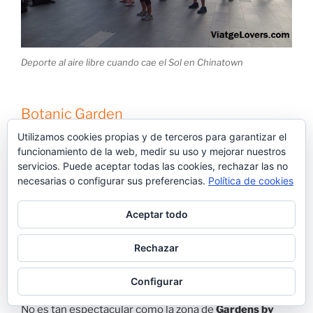
Deporte al aire libre cuando cae el Sol en Chinatown
Botanic Garden
Utilizamos cookies propias y de terceros para garantizar el
Lo mismo que nos pasaba con
Chinatown
…habíamos
funcionamiento de la web, medir su uso y mejorar nuestros
visto mil
Botanic Gardens
pero como teníamos
servicios. Puede aceptar todas las cookies, rechazar las no
todavía parte de la tarde, nos acercamos con nuestro
necesarias o configurar sus preferencias.
Política de cookies
querido metro. Pues suerte que lo hicimos! Hay una
pequeña representación de plantas de
diferentes
Aceptar todo
parques nacionales de Malasia
y un lago enorme.
Además, lo tienen todo muy bien pensado y a lo largo
Rechazar
de los caminos, hay casetas con sombra donde
sentarse a descansar.
Configurar
No es tan espectacular como la zona de
Gardens by