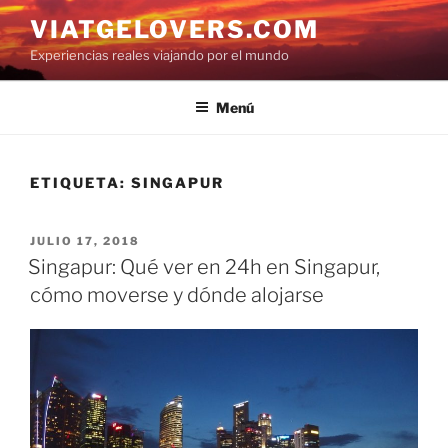
Saltar
VIATGELOVERS.COM
al
Experiencias reales viajando por el mundo
contenido
Menú
ETIQUETA:
SINGAPUR
PUBLICADO
JULIO 17, 2018
EL
Singapur: Qué ver en 24h en Singapur,
cómo moverse y dónde alojarse