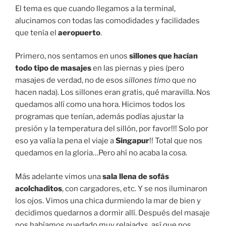
El tema es que cuando llegamos a la terminal,
alucinamos con todas las comodidades y facilidades
que tenía el
aeropuerto
.
Primero, nos sentamos en unos
sillones que hacían
todo tipo de masajes
en las piernas y pies (pero
masajes de verdad, no de esos
sillones timo
que no
hacen nada). Los sillones eran gratis, qué maravilla. Nos
quedamos allí como una hora. Hicimos todos los
programas que tenían, además podías ajustar la
presión y la temperatura del sillón, por favor!!! Solo por
eso ya valía la pena el viaje a
Singapur
!! Total que nos
quedamos en la gloria…Pero ahí no acaba la cosa.
Más adelante vimos una
sala llena de sofás
acolchaditos
, con cargadores, etc. Y se nos iluminaron
los ojos. Vimos una chica durmiendo la mar de bien y
decidimos quedarnos a dormir allí. Después del masaje
nos habíamos quedado muy relajadxs, así que nos