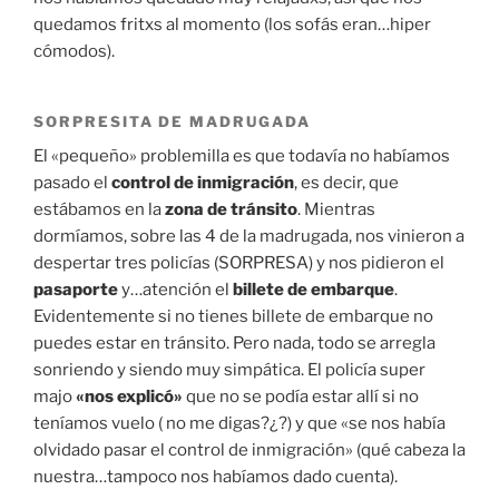
quedamos fritxs al momento (los sofás eran…hiper
cómodos).
SORPRESITA DE MADRUGADA
El «pequeño» problemilla es que todavía no habíamos
pasado el
control de inmigración
, es decir, que
estábamos en la
zona de tránsito
. Mientras
dormíamos, sobre las 4 de la madrugada, nos vinieron a
despertar tres policías (SORPRESA) y nos pidieron el
pasaporte
y…atención el
billete de embarque
.
Evidentemente si no tienes billete de embarque no
puedes estar en tránsito. Pero nada, todo se arregla
sonriendo y siendo muy simpática. El policía super
majo
«nos explicó»
que no se podía estar allí si no
teníamos vuelo ( no me digas?¿?) y que «se nos había
olvidado pasar el control de inmigración» (qué cabeza la
nuestra…tampoco nos habíamos dado cuenta).