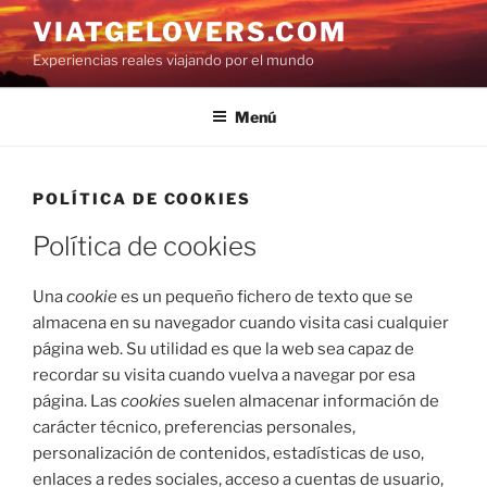
Saltar
VIATGELOVERS.COM
al
Experiencias reales viajando por el mundo
contenido
Menú
POLÍTICA DE COOKIES
Política de cookies
Una
cookie
es un pequeño fichero de texto que se
almacena en su navegador cuando visita casi cualquier
página web. Su utilidad es que la web sea capaz de
recordar su visita cuando vuelva a navegar por esa
página. Las
cookies
suelen almacenar información de
carácter técnico, preferencias personales,
personalización de contenidos, estadísticas de uso,
enlaces a redes sociales, acceso a cuentas de usuario,