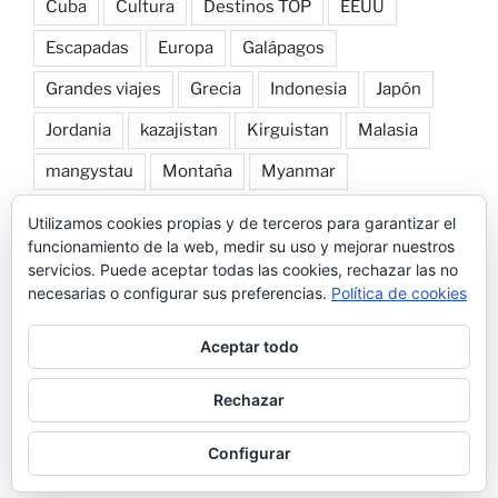
Cuba
Cultura
Destinos TOP
EEUU
Escapadas
Europa
Galápagos
Grandes viajes
Grecia
Indonesia
Japón
Jordania
kazajistan
Kirguistan
Malasia
mangystau
Montaña
Myanmar
Naturaleza
norte de laos
Nueva Zelanda
Utilizamos cookies propias y de terceros para garantizar el
funcionamiento de la web, medir su uso y mejorar nuestros
Patagonia
Perú
Playa
Roadtrip por Europa
servicios. Puede aceptar todas las cookies, rechazar las no
necesarias o configurar sus preferencias.
Política de cookies
Snorkel
Tailandia
Transportes
Trekking
Uzbekistan
Vietnam
Vuelta al mundo
Aceptar todo
Rechazar
Funciona gracias a WordPress
Configurar