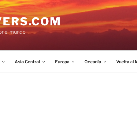
VERS.COM
por el mundo
Asia Central
Europa
Oceanía
Vuelta al