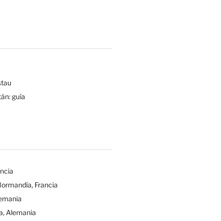
tau
tán: guía
ancia
Normandía, Francia
lemania
a, Alemania