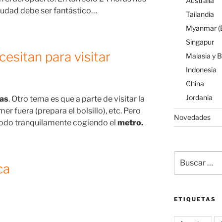
Australia
iudad debe ser fantástico…
Tailandia
Myanmar (B
Singapur
esitan para visitar
Malasia y 
Indonesia
China
Jordania
ías
. Otro tema es que a parte de visitar la
mer fuera (prepara el bolsillo), etc. Pero
Novedades
 todo tranquilamente cogiendo el
metro.
Buscar
ca
por:
ETIQUETAS