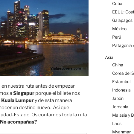
Cuba
EEUU: Cost
Galápagos
México
Perú
Patagonia A
Asia
China
Corea del S
Estambul
 en nuestra ruta antes de empezar
Indonesia
amos a
Singapur
porque el billete nos
Japón
a
Kuala Lumpur
y de esta manera
Jordania
ocer un destino nuevo. Así que
iudad-Estado. Os contamos toda la ruta
Malasia y 
¿No acompañas?
Laos
Myanmar