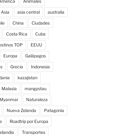
América
Animales
Asia
asia central
australia
ile
China
Ciudades
Costa Rica
Cuba
estinos TOP
EEUU
Europa
Galápagos
es
Grecia
Indonesia
dania
kazajistan
Malasia
mangystau
Myanmar
Naturaleza
Nueva Zelanda
Patagonia
a
Roadtrip por Europa
ailandia
Transportes