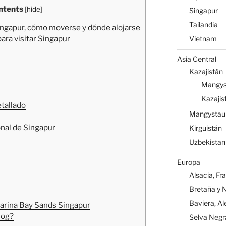
ntents
[
hide
]
Singapur
Tailandia
ingapur, cómo moverse y dónde alojarse
ara visitar Singapur
Vietnam
Asia Central
Kazajistán
Mangys
Kazajis
etallado
Mangystau
onal de Singapur
Kirguistán
Uzbekistan
Europa
Alsacia, Fr
Bretaña y 
Baviera, A
arina Bay Sands Singapur
log?
Selva Negr