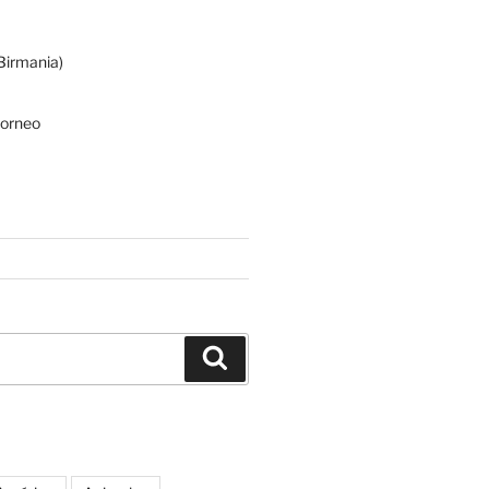
irmania)
Borneo
Buscar