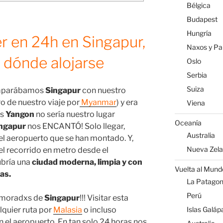
Bélgica
Budapest
Hungría
r en 24h en Singapur,
Naxos y Par
dónde alojarse
Oslo
Serbia
Suiza
omparábamos
Singapur
con nuestro
ro de nuestro viaje por
Myanmar
) y era
Viena
is
Yangon
no sería nuestro lugar
Oceanía
ngapur
nos ENCANTÓ! Solo llegar,
Australia
 aeropuerto que se han montado. Y,
Nueva Zel
l recorrido en metro desde el
ubría una
ciudad moderna, limpia y con
Vuelta al Mund
ras.
La Patagoni
Perú
namoradxs de
Singapur
!!! Visitar esta
lquier ruta por
Malasia
o incluso
Islas Galáp
n el aeropuerto. En tan solo 24 horas nos