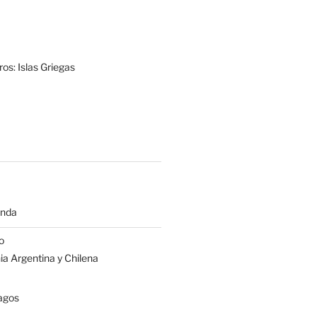
os: Islas Griegas
anda
o
a Argentina y Chilena
agos