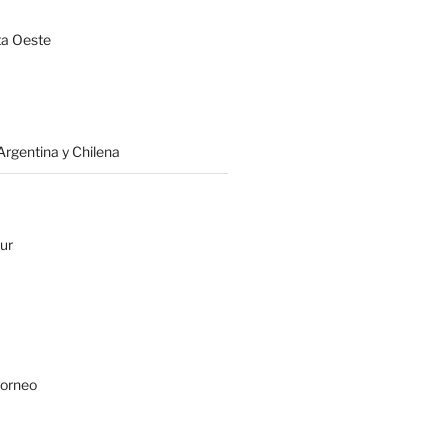
a Oeste
rgentina y Chilena
ur
Borneo