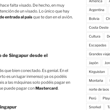
America
 hace falta visado. De hecho, en muy
Argentina
tención de un visado. Lo único que hay
 de entrada al país
que te dan en el avión.
Bolivia
Ch
Costa Oeste
Cultura
D
Escapadas
Grandes viaj
o de Singapur desde el
Japón
Jor
s que bien conectado. Es genial. En el
Kirguistan
to es un lugar inmenso) ya os podéis
Montaña
vais a las máquinas solo podéis pagar en
la se puede pagar con
Mastercard
.
norte de laos
Perú
Play
ingapur
Snorkel
T