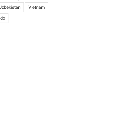
Uzbekistan
Vietnam
ndo