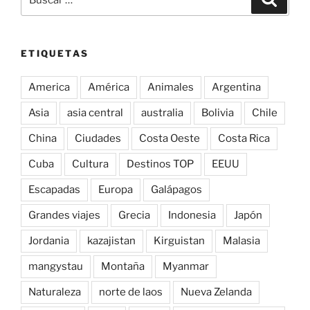
por:
ETIQUETAS
America
América
Animales
Argentina
Asia
asia central
australia
Bolivia
Chile
China
Ciudades
Costa Oeste
Costa Rica
Cuba
Cultura
Destinos TOP
EEUU
Escapadas
Europa
Galápagos
Grandes viajes
Grecia
Indonesia
Japón
Jordania
kazajistan
Kirguistan
Malasia
mangystau
Montaña
Myanmar
Naturaleza
norte de laos
Nueva Zelanda