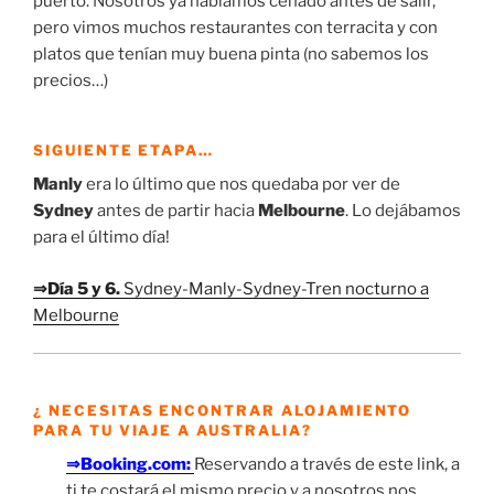
puerto. Nosotros ya habíamos cenado antes de salir,
pero vimos muchos restaurantes con terracita y con
platos que tenían muy buena pinta (no sabemos los
precios…)
SIGUIENTE ETAPA…
Manly
era lo último que nos quedaba por ver de
Sydney
antes de partir hacia
Melbourne
. Lo dejábamos
para el último día!
⇒
Día 5 y 6.
Sydney-Manly-Sydney-Tren nocturno a
Melbourne
¿ NECESITAS ENCONTRAR ALOJAMIENTO
PARA TU VIAJE A AUSTRALIA?
⇒Booking.com:
Reservando a través de este link, a
ti te costará el mismo precio y a nosotros nos