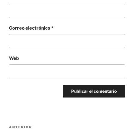
Correo electrónico
*
Web
Navegación
Entrada
ANTERIOR
de