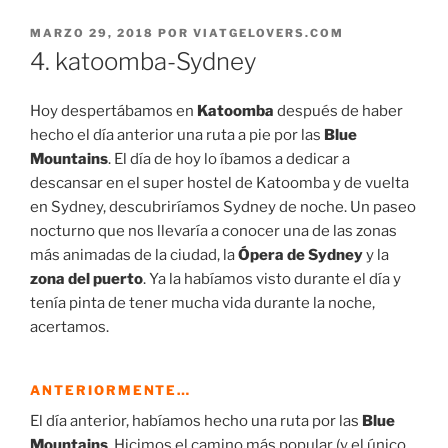
PUBLICADO
MARZO 29, 2018
POR
VIATGELOVERS.COM
EL
4. katoomba-Sydney
Hoy despertábamos en
Katoomba
después de haber
hecho el día anterior una ruta a pie por las
Blue
Mountains
. El día de hoy lo íbamos a dedicar a
descansar en el super hostel de Katoomba y de vuelta
en Sydney, descubriríamos Sydney de noche. Un paseo
nocturno que nos llevaría a conocer una de las zonas
más animadas de la ciudad, la
Ópera de Sydney
y la
zona del puerto
. Ya la habíamos visto durante el día y
tenía pinta de tener mucha vida durante la noche,
acertamos.
ANTERIORMENTE…
El día anterior, habíamos hecho una ruta por las
Blue
Mountains
. Hicimos el camino más popular (y el único