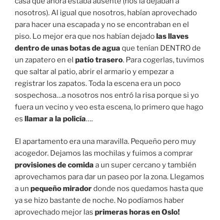
casa que ahora estaba ausente (nos la dejaban a
nosotros). Al igual que nosotros, habían aprovechado
para hacer una escapada y no se encontraban en el
piso. Lo mejor era que nos habían dejado
las llaves
dentro de unas botas de agua
que tenían DENTRO de
un zapatero en el
patio trasero
. Para cogerlas, tuvimos
que saltar al patio, abrir el armario y empezar a
registrar los zapatos. Toda la escena era un poco
sospechosa…a nosotros nos entró la risa porque si yo
fuera un vecino y veo esta escena, lo primero que hago
es
llamar a la policía
….
El apartamento era una maravilla. Pequeño pero muy
acogedor. Dejamos las mochilas y fuimos a comprar
provisiones de comida
a un super cercano y también
aprovechamos para dar un paseo por la zona. Llegamos
a un
pequeño mirador
donde nos quedamos hasta que
ya se hizo bastante de noche. No podíamos haber
aprovechado mejor las
primeras horas en Oslo!