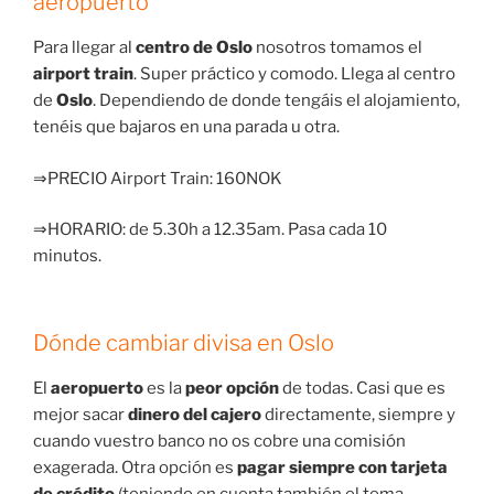
aeropuerto
Para llegar al
centro de Oslo
nosotros tomamos el
airport train
. Super práctico y comodo. Llega al centro
de
Oslo
. Dependiendo de donde tengáis el alojamiento,
tenéis que bajaros en una parada u otra.
⇒PRECIO Airport Train: 160NOK
⇒HORARIO: de 5.30h a 12.35am. Pasa cada 10
minutos.
Dónde cambiar divisa en Oslo
El
aeropuerto
es la
peor opción
de todas. Casi que es
mejor sacar
dinero del cajero
directamente, siempre y
cuando vuestro banco no os cobre una comisión
exagerada. Otra opción es
pagar siempre con tarjeta
de crédito
(teniendo en cuenta también el tema