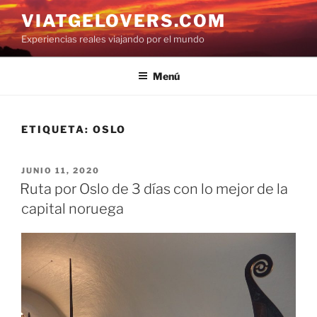
Saltar
VIATGELOVERS.COM
al
Experiencias reales viajando por el mundo
contenido
Menú
ETIQUETA:
OSLO
PUBLICADO
JUNIO 11, 2020
EL
Ruta por Oslo de 3 días con lo mejor de la
capital noruega