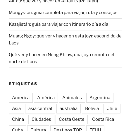
Aktau: que ver y hacer en Aktau (Kazajistán)
Mangystau: guía completa para viajar, ruta y consejos
Kazajistán: guía para viajar con itinerario día a día
Muang Ngoy: que ver y hacer en esta joya escondida de
Laos
Qué ver y hacer en Nong Khiaw, una joya remota del
norte de Laos
ETIQUETAS
America
América
Animales
Argentina
Asia
asia central
australia
Bolivia
Chile
China
Ciudades
Costa Oeste
Costa Rica
Cuba
Cultura
Destinos TOP
EEUU