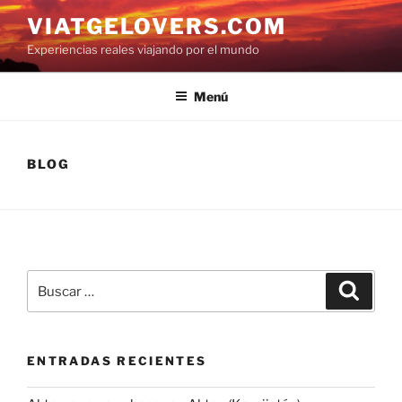
Saltar
VIATGELOVERS.COM
al
Experiencias reales viajando por el mundo
contenido
Menú
BLOG
Buscar
Buscar
por:
ENTRADAS RECIENTES