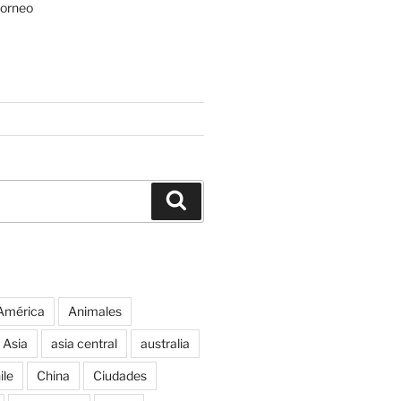
Borneo
Buscar
América
Animales
Asia
asia central
australia
ile
China
Ciudades