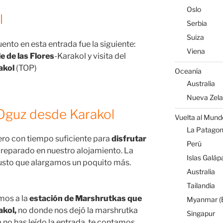
Oslo
l
Serbia
Suiza
uento en esta entrada fue la siguiente:
Viena
le de las Flores
-Karakol y visita del
akol
(TOP)
Oceanía
Australia
Nueva Zel
 Oguz desde Karakol
Vuelta al Mund
La Patagoni
o con tiempo suficiente para
disfrutar
Perú
reparado en nuestro alojamiento. La
Islas Galáp
usto que alargamos un poquito más.
Australia
Tailandia
imos a la
estación de Marshrutkas que
Myanmar (B
akol,
no donde nos dejó la marshrutka
Singapur
ía no has leído la entrada, te contamos