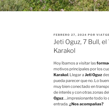
PUBLICADO
FEBRERO 27, 2024
POR
VIATG
EL
Jeti Oguz, 7 Bull, el
Karakol
Hoy íbamos a visitar las
formac
motivos principales por los c
Karakol
. Llegar a
Jeti Oguz
de
pueda parecer que no. Lo buen
muy bien conectado en transpor
de interés y con otras zonas de
Oguz
….impresionante todo lo
entrada.
¿Nos acompañas?