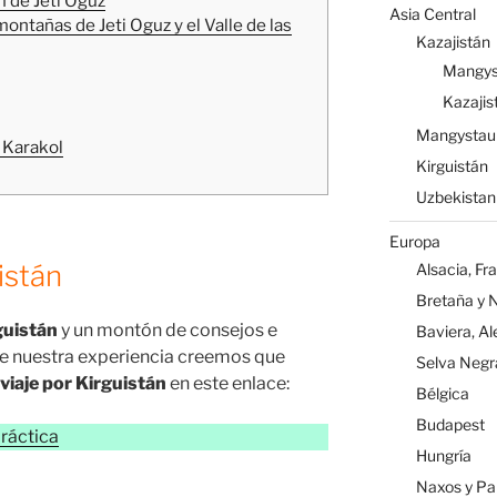
m de Jeti Oguz
Asia Central
ontañas de Jeti Oguz y el Valle de las
Kazajistán
Mangys
Kazajis
Mangystau
 Karakol
Kirguistán
Uzbekistan
Europa
istán
Alsacia, Fr
Bretaña y 
guistán
y un montón de consejos e
Baviera, A
e nuestra experiencia creemos que
Selva Negr
viaje por Kirguistán
en este enlace:
Bélgica
Budapest
práctica
Hungría
Naxos y Par