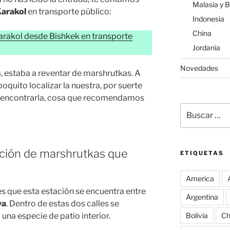
Malasia y 
Karakol
en transporte público:
Indonesia
China
arakol desde Bishkek en transporte
Jordania
Novedades
s
, estaba a reventar de marshrutkas. A
oquito localizar la nuestra, por suerte
 encontrarla, cosa que recomendamos
Buscar
por:
tación de marshrutkas que
ETIQUETAS
America
s que esta estación se encuentra entre
Argentina
va
. Dentro de estas dos calles se
una especie de patio interior.
Bolivia
Ch