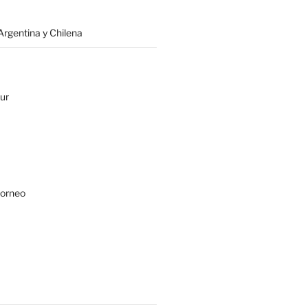
rgentina y Chilena
ur
Borneo