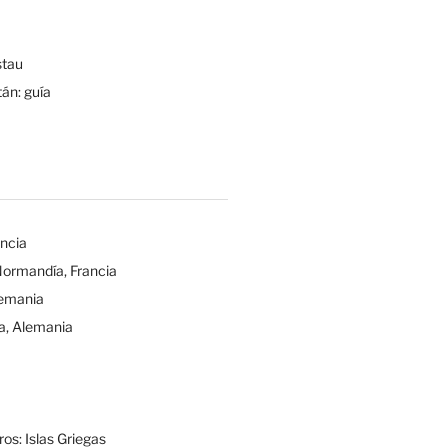
tau
tán: guía
ancia
Normandía, Francia
lemania
a, Alemania
os: Islas Griegas