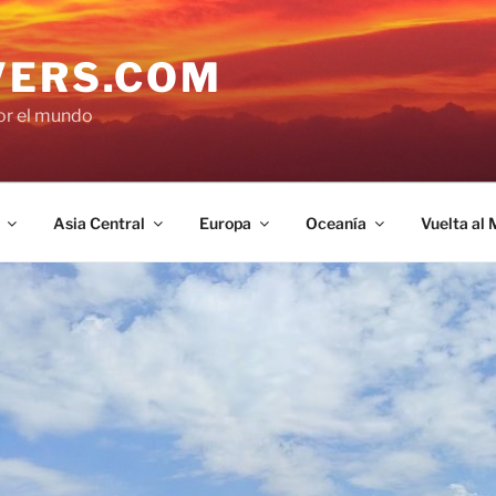
VERS.COM
por el mundo
Asia Central
Europa
Oceanía
Vuelta al