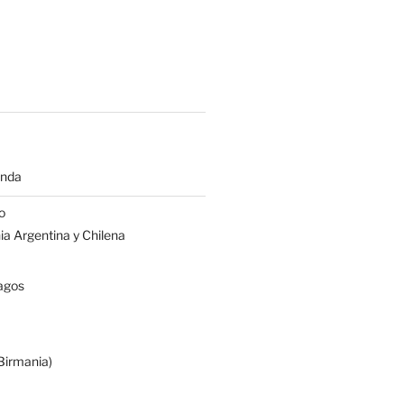
anda
o
a Argentina y Chilena
agos
irmania)