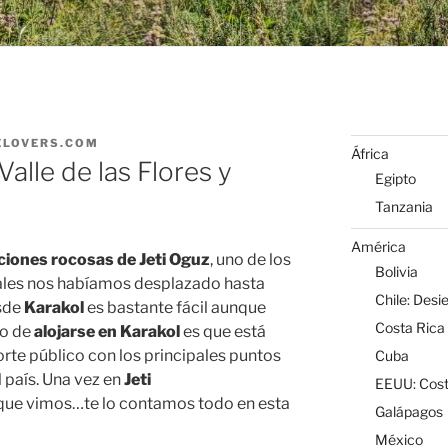
ELOVERS.COM
África
 Valle de las Flores y
Egipto
Tanzania
América
iones rocosas de Jeti Oguz
, uno de los
Bolivia
uales nos habíamos desplazado hasta
Chile: Desi
sde
Karakol
es bastante fácil aunque
Costa Rica
o de
alojarse en Karakol
es que está
te público con los principales puntos
Cuba
l país. Una vez en
Jeti
EEUU: Cost
 que vimos…te lo contamos todo en esta
Galápagos
México