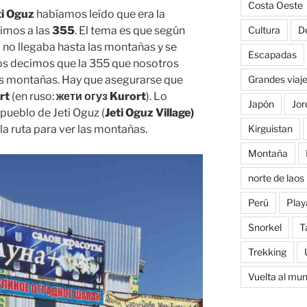
Costa Oeste
ti Oguz
habíamos leído que era la
imos a las
355
. El tema es que según
Cultura
D
 no llegaba hasta las montañas y se
Escapadas
 os decimos que la 355 que nosotros
las montañas. Hay que asegurarse que
Grandes viaj
rt
(en ruso:
жети огуз Kurort
). Lo
Japón
Jor
pueblo de Jeti Oguz (
Jeti Oguz Village)
a ruta para ver las montañas.
Kirguistan
Montaña
norte de laos
Perú
Play
Snorkel
T
Trekking
Vuelta al mu