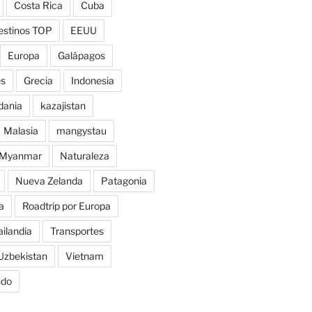
Costa Rica
Cuba
estinos TOP
EEUU
Europa
Galápagos
es
Grecia
Indonesia
dania
kazajistan
Malasia
mangystau
Myanmar
Naturaleza
Nueva Zelanda
Patagonia
a
Roadtrip por Europa
ailandia
Transportes
Uzbekistan
Vietnam
ndo