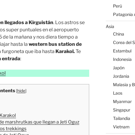
Perú
Patagonia A
én llegados a Kirguistán
. Los astros se
Asia
os super puntuales en el aeropuerto
China
 5 de la mañana y nos diera tiempo a
Corea del S
iajar hasta la
western bus station de
Estambul
a furgoneta que iba hasta
Karakol.
Te
a entrada
:
Indonesia
Japón
kol
Jordania
Malasia y 
ntents
[
hide
]
Laos
Myanmar
Singapur
 Karakol
Tailandia
 de marshrutkas que llegan a Jeti Oguz
Vietnam
los trekkings