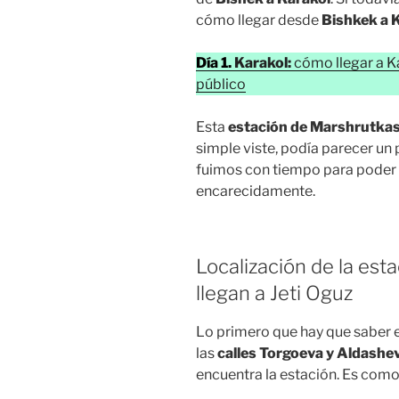
cómo llegar desde
Bishkek a 
Día 1.
Karakol:
cómo llegar a K
público
Esta
estación de Marshrutka
simple viste, podía parecer un p
fuimos con tiempo para poder
encarecidamente.
Localización de la es
llegan a Jeti Oguz
Lo primero que hay que saber e
las
calles Torgoeva y Aldashe
encuentra la estación. Es como 