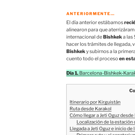
ANTERIORMENTE…
El día anterior estábamos
reci
alinearon para que aterrizáram
internacional de
Bishkek
a las
hacer los trámites de llegada, v
Bishkek
y subirnos a la primer
cuento todo el proceso
en est
Día 1.
Barcelona-Bishkek-Kara
Co
Itinerario por Kirguistán
Ruta desde Karakol
Cómo llegar a Jeti Oguz desde
Localización de la estación
Llegada a Jeti Oguz e inicio de 