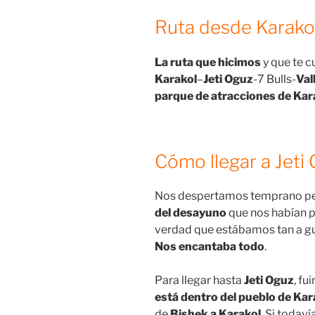
Ruta desde Karako
La ruta que hicimos
y que te c
Karakol
–
Jeti Oguz
-7 Bulls-
Val
parque de atracciones de Kar
Cómo llegar a Jeti
Nos despertamos temprano per
del desayuno
que nos habían p
verdad que estábamos tan a g
Nos encantaba todo
.
Para llegar hasta
Jeti Oguz
, fu
está dentro del pueblo de Kar
de
Bishek a Karakol
. Si todav