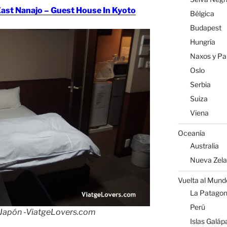
East Nanajo – Guest House In Kyoto
Bélgica
Budapest
Hungría
Naxos y Par
Oslo
Serbia
Suiza
Viena
Oceanía
Australia
Nueva Zel
Vuelta al Mund
La Patagoni
Perú
. Japón -ViatgeLovers.com
Islas Galáp