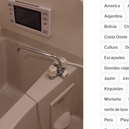
America
Argentina
Bolivia
Ch
Costa Oeste
Cultura
D
Escapadas
Grandes viaj
Japón
Jor
Kirguistan
Montaña
norte de laos
Perú
Play