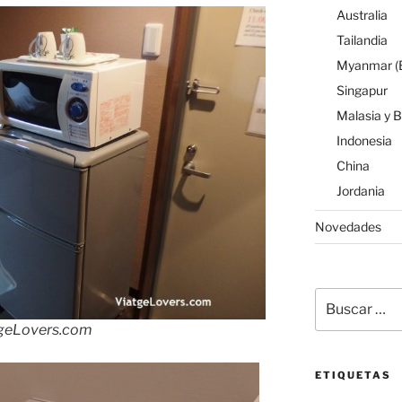
Australia
Tailandia
Myanmar (B
Singapur
Malasia y 
Indonesia
China
Jordania
Novedades
Buscar
por:
tgeLovers.com
ETIQUETAS