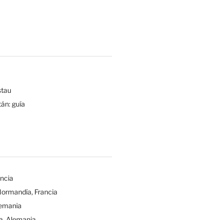
tau
tán: guía
ancia
Normandía, Francia
lemania
a, Alemania