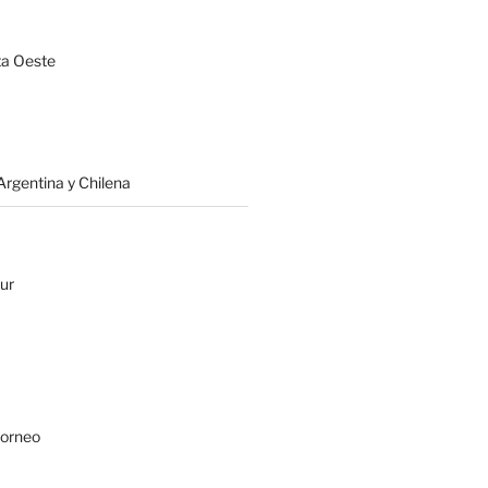
a Oeste
rgentina y Chilena
ur
Borneo