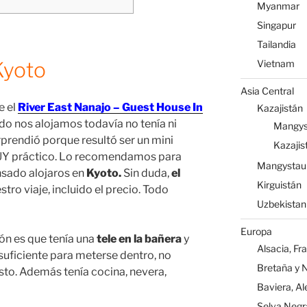
Myanmar
Singapur
Tailandia
Kyoto
Vietnam
Asia Central
e el
River East Nanajo – Guest House In
Kazajistán
ndo nos alojamos todavía no tenía ni
Mangys
rprendió porque resultó ser un mini
Kazajis
UY práctico. Lo recomendamos para
Mangystau
nsado alojaros en
Kyoto.
Sin duda,
el
Kirguistán
tro viaje, incluido el precio. Todo
Uzbekistan
Europa
ón es que tenía una
tele en la bañera
y
Alsacia, Fr
uficiente para meterse dentro, no
Bretaña y 
to. Además tenía cocina, nevera,
Baviera, A
Selva Negr