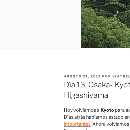
PUBLICADO
AGOSTO 21, 2017
POR
VIATGE
EL
Día 13. Osaka- Kyo
Higashiyama
Hoy volvíamos a
Kyoto
para ac
Días atrás habíamos estado e
importantes
. Ahora volvíamos