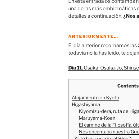
En esta entrada os contamos nu
una de las más emblemáticas d
detalles a continuación.
¿Nos 
ANTERIORMENTE…
El día anterior recorríamos las
todavía no la has leído, te deja
Día 11
. Osaka: Osaka-Jo, Shin
Contents
Alojamiento en Kyoto
Higashiyama
Kiyomizu-dera, ruta de Hi
Maruyama-Koen
El camino de la Filosofía, 
Nos encantaba nuestra Gu
¿Ya te has suscrito al Blog?