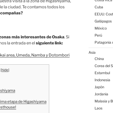
estra visita a la zona de Higashiyama,
e la ciudad. Te contamos todos los
Cuba
acompañas?
EEUU: Cost
Galápagos
México
Perú
zonas más interesantes de Osaka
. Si
Patagonia A
mos la entrada en el
siguiente link:
Asia
sekai area, Umeda, Namba y Dotombori
China
Corea del S
[
hide
]
Estambul
Indonesia
Japón
gashiyama
Jordania
Malasia y 
última etapa de Higashiyama
esthouse!
Laos