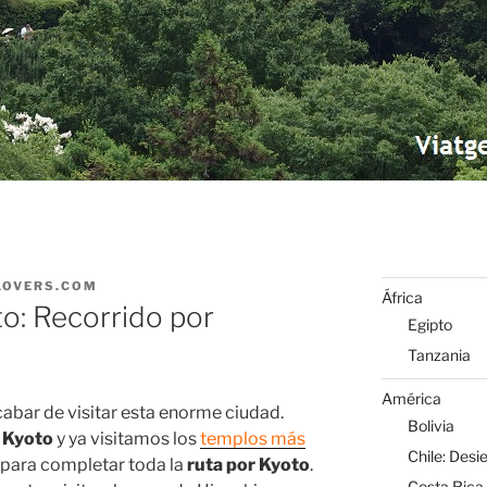
LOVERS.COM
África
to: Recorrido por
Egipto
Tanzania
América
abar de visitar esta enorme ciudad.
Bolivia
n
Kyoto
y ya visitamos los
templos más
Chile: Desi
 para completar toda la
ruta por Kyoto
.
Costa Rica