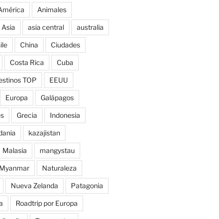
América
Animales
Asia
asia central
australia
ile
China
Ciudades
Costa Rica
Cuba
estinos TOP
EEUU
Europa
Galápagos
es
Grecia
Indonesia
dania
kazajistan
Malasia
mangystau
Myanmar
Naturaleza
Nueva Zelanda
Patagonia
a
Roadtrip por Europa