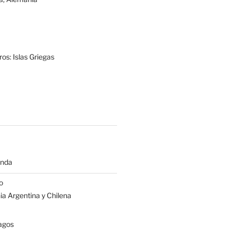
os: Islas Griegas
anda
o
a Argentina y Chilena
agos