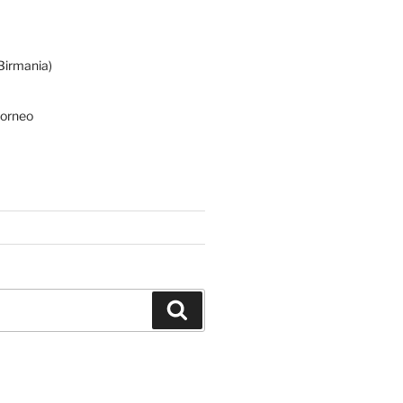
irmania)
Borneo
Buscar