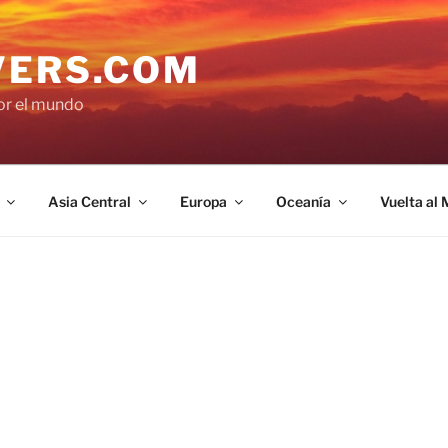
VERS.COM
por el mundo
Asia Central
Europa
Oceanía
Vuelta al