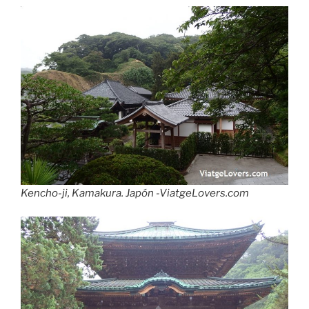
Kencho-ji, Kamakura. Japón -ViatgeLovers.com