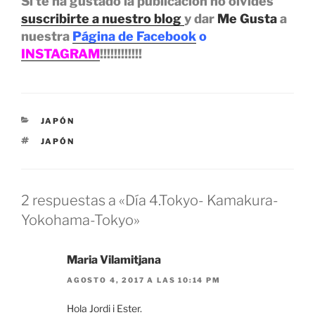
Si te ha gustado la publicación no olvides
suscribirte a nuestro blog
y dar
Me Gusta
a
nuestra
Página de Facebook
o
INSTAGRAM
!!!!!!!!!!!!
CATEGORÍAS
JAPÓN
ETIQUETAS
JAPÓN
2 respuestas a «Día 4.Tokyo- Kamakura-
Yokohama-Tokyo»
Maria Vilamitjana
AGOSTO 4, 2017 A LAS 10:14 PM
Hola Jordi i Ester.