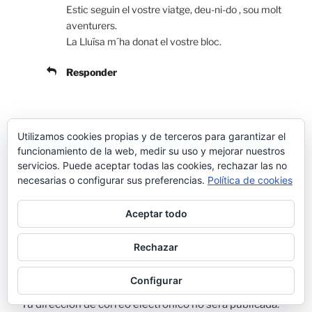
Estic seguin el vostre viatge, deu-ni-do , sou molt
aventurers.
La Lluïsa m´ha donat el vostre bloc.
Responder
admin
Utilizamos cookies propias y de terceros para garantizar el
AGOSTO 5, 2017 A LAS 9:40 AM
funcionamiento de la web, medir su uso y mejorar nuestros
servicios. Puede aceptar todas las cookies, rechazar las no
Moltes gràcies Maria! Ens alegrem molt que
necesarias o configurar sus preferencias.
Política de cookies
t’agradi! La Lluïsa ens fa molt bona propaganda
Aceptar todo
Responder
Rechazar
Deja una respuesta
Configurar
Tu dirección de correo electrónico no será publicada.