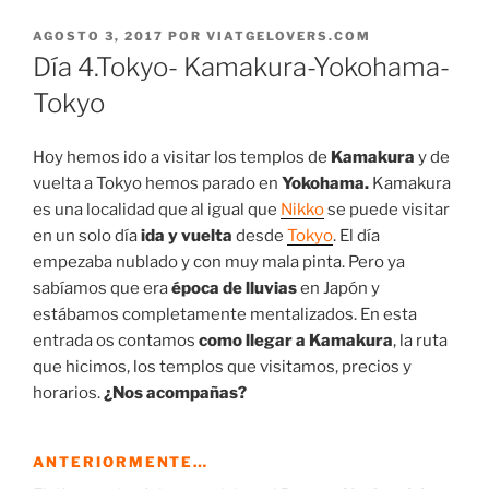
PUBLICADO
AGOSTO 3, 2017
POR
VIATGELOVERS.COM
EL
Día 4.Tokyo- Kamakura-Yokohama-
Tokyo
Hoy hemos ido a visitar los templos de
Kamakura
y de
vuelta a Tokyo hemos parado en
Yokohama.
Kamakura
es una localidad que al igual que
Nikko
se puede visitar
en un solo día
ida y vuelta
desde
Tokyo
. El día
empezaba nublado y con muy mala pinta. Pero ya
sabíamos que era
época de lluvias
en Japón y
estábamos completamente mentalizados. En esta
entrada os contamos
como llegar a Kamakura
, la ruta
que hicimos, los templos que visitamos, precios y
horarios.
¿Nos acompañas?
ANTERIORMENTE…