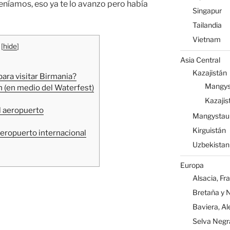
 teníamos, eso ya te lo avanzo pero había
Singapur
Tailandia
Vietnam
[
hide
]
Asia Central
Kazajistán
ara visitar Birmania?
Mangys
 (en medio del Waterfest)
Kazajis
l aeropuerto
Mangystau
Kirguistán
eropuerto internacional
Uzbekistan
Europa
Alsacia, Fr
Bretaña y 
Baviera, A
Selva Negr