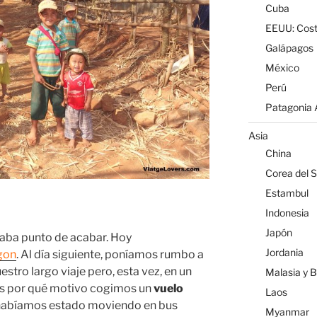
Cuba
EEUU: Cost
Galápagos
México
Perú
Patagonia A
Asia
China
Corea del S
Estambul
Indonesia
Japón
aba punto de acabar. Hoy
Jordania
gon
. Al día siguiente, poníamos rumbo a
stro largo viaje pero, esta vez, en un
Malasia y 
ras por qué motivo cogimos un
vuelo
Laos
 habíamos estado moviendo en bus
Myanmar