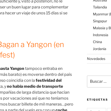
Australia
suficiente y, visto
a posteriori
, no le
ser un buen lugar para complementar
Tailandia
ara hacer un viaje de unos 15 días si se
Myanmar (B
Singapur
Malasia y 
Indonesia
China
Bagan a Yangon (en
Jordania
fest)
Novedades
hasta Yangon
tampoco entraba en
o más barato) es moverse dentro del país
Buscar
reso coincidía con la
festividad del
por:
a, y
no había medio de transporte
ompañías de larga distancia que hacían
as por vacaciones así que no teníamos
ETIQUETAS
tamos buscar billete de mil maneras…pero
s a parte del vuelo era con un
coche