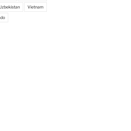
Uzbekistan
Vietnam
ndo