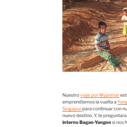
Nuestro
viaje por Myanmar
est
emprendíamos la vuelta a
Yan
Singapur
para continuar con nue
nuevo destino. Y, te pregunta
interno Bagan-Yangon
si nos