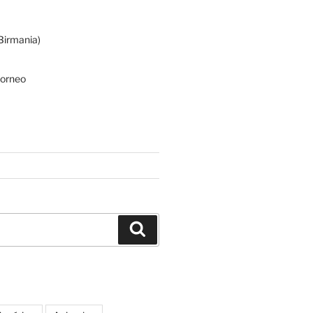
irmania)
Borneo
Buscar