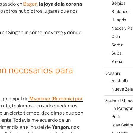
Bélgica
 pasado en
Bagan
,
la joya de la corona
osotros hubo otros lugares que nos
Budapest
Hungría
Naxos y Par
h en Singapur, cómo moverse y dónde
Oslo
Serbia
Suiza
Viena
on necesarios para
Oceanía
Australia
Nueva Zel
 principal de
Myanmar (Birmania) por
Vuelta al Mund
la ruta, teníamos pensado quedarnos
La Patagoni
e un cierto tiempo, decidimos que con
Perú
ciente. Todavía me acuerdo de un
Islas Galáp
imer día en el hostel de
Yangon,
nos