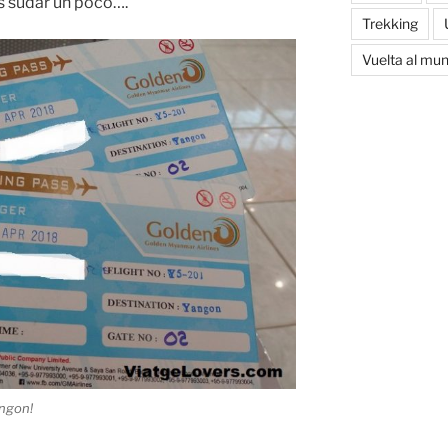
es sudar un poco….
Trekking
Vuelta al mu
angon!