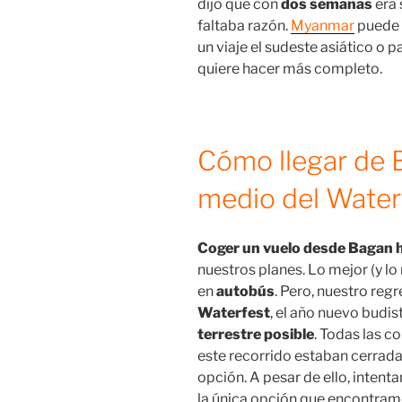
dijo que con
dos semanas
era 
faltaba razón.
Myanmar
puede 
un viaje el sudeste asiático o p
quiere hacer más completo.
Cómo llegar de 
medio del Water
Coger un vuelo desde Bagan 
nuestros planes. Lo mejor (y l
en
autobús
. Pero, nuestro reg
Waterfest
, el año nuevo budist
terrestre posible
. Todas las c
este recorrido estaban cerrad
opción. A pesar de ello, inten
la única opción que encontramo