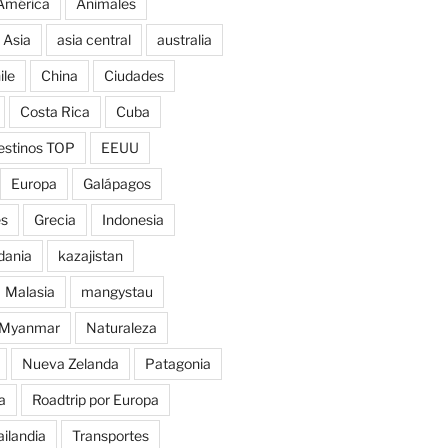
América
Animales
Asia
asia central
australia
ile
China
Ciudades
Costa Rica
Cuba
estinos TOP
EEUU
Europa
Galápagos
es
Grecia
Indonesia
dania
kazajistan
Malasia
mangystau
Myanmar
Naturaleza
Nueva Zelanda
Patagonia
a
Roadtrip por Europa
ailandia
Transportes