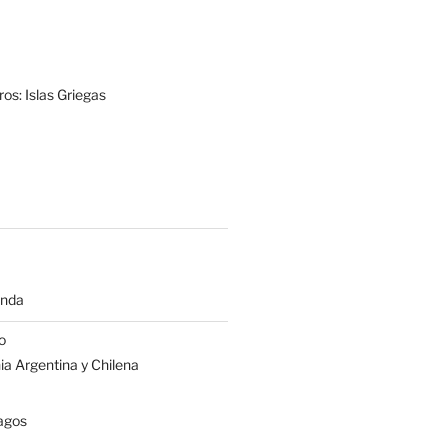
os: Islas Griegas
anda
o
a Argentina y Chilena
agos