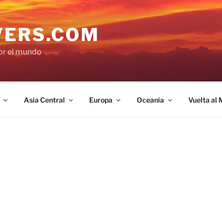
VERS.COM
por el mundo
Asia Central
Europa
Oceanía
Vuelta al