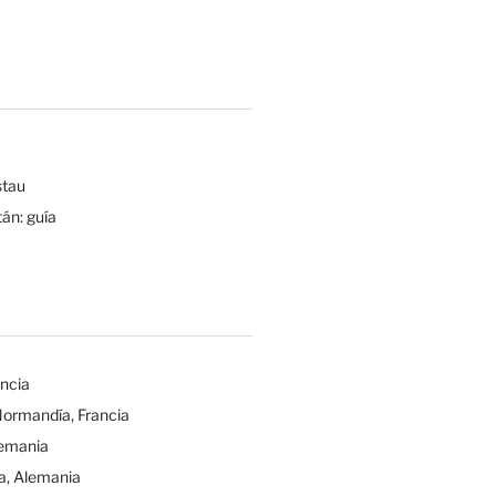
tau
tán: guía
ancia
Normandía, Francia
lemania
a, Alemania