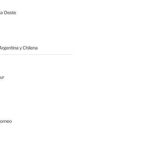
a Oeste
rgentina y Chilena
ur
Borneo