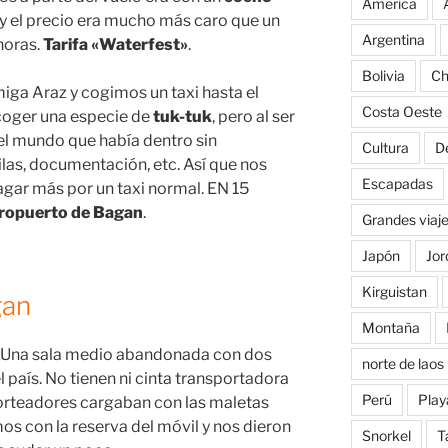
America
 y el precio era mucho más caro que un
Argentina
horas.
Tarifa «Waterfest»
.
Bolivia
Ch
ga Araz y cogimos un taxi hasta el
Costa Oeste
coger una especie de
tuk-tuk
, pero al ser
el mundo que había dentro sin
Cultura
D
las, documentación, etc. Así que nos
Escapadas
gar más por un taxi normal. EN 15
ropuerto de Bagan
.
Grandes viaj
Japón
Jor
Kirguistan
gan
Montaña
Una sala medio abandonada con dos
norte de laos
l país. No tienen ni cinta transportadora
Perú
Play
porteadores cargaban con las maletas
mos con la reserva del móvil y nos dieron
Snorkel
T